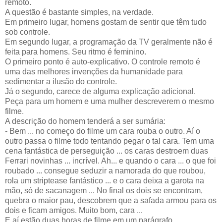
remoto.
A questão é bastante simples, na verdade.
Em primeiro lugar, homens gostam de sentir que têm tudo
sob controle.
Em segundo lugar, a programação da TV geralmente não é
feita para homens. Seu ritmo é feminino.
O primeiro ponto é auto-explicativo. O controle remoto é
uma das melhores invenções da humanidade para
sedimentar a ilusão do controle.
Já o segundo, carece de alguma explicação adicional.
Peça para um homem e uma mulher descreverem o mesmo
filme.
A descrição do homem tenderá a ser sumária:
- Bem ... no começo do filme um cara rouba o outro. Aí o
outro passa o filme todo tentando pegar o tal cara. Tem uma
cena fantástica de perseguição ... os caras destroem duas
Ferrari novinhas ... incrível. Ah... e quando o cara ... o que foi
roubado ... consegue seduzir a namorada do que roubou,
rola um striptease fantástico ... e o cara deixa a garota na
mão, só de sacanagem ... No final os dois se encontram,
quebra o maior pau, descobrem que a safada armou para os
dois e ficam amigos. Muito bom, cara ...
E aí estão duas horas de filme em um parágrafo.