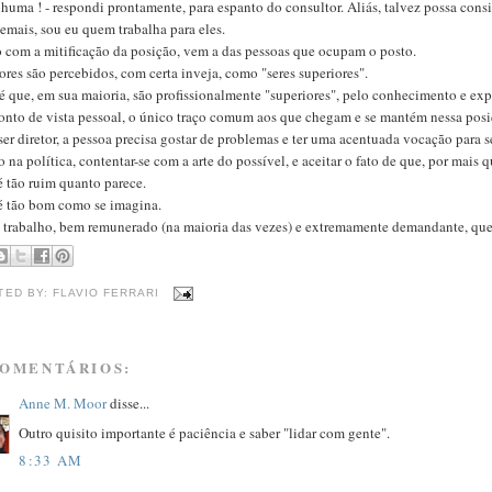
huma ! - respondi prontamente, para espanto do consultor. Aliás, talvez possa cons
emais, sou eu quem trabalha para eles.
o com a mitificação da posição, vem a das pessoas que ocupam o posto.
ores são percebidos, com certa inveja, como "seres superiores".
é que, em sua maioria, são profissionalmente "superiores", pelo conhecimento e exp
nto de vista pessoal, o único traço comum aos que chegam e se mantém nessa posiçã
ser diretor, a pessoa precisa gostar de problemas e ter uma acentuada vocação para s
na política, contentar-se com a arte do possível, e aceitar o fato de que, por mais 
é tão ruim quanto parece.
é tão bom como se imagina.
 trabalho, bem remunerado (na maioria das vezes) e extremamente demandante, que 
TED BY:
FLAVIO FERRARI
COMENTÁRIOS:
Anne M. Moor
disse...
Outro quisito importante é paciência e saber "lidar com gente".
8:33 AM