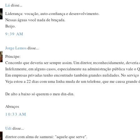
Lú
disse...
Liderança: vocação, auto-confiança e desenvolvimento.
Nessas águas você nada de braçada.
Beijo.
9:39 AM
Jorge Lemos
disse...
Principe:
Concordo que deveria ser sempre assim. Um diretor, reconhecidamente, deveria e
Infelizmente, em alguns casos, especialmente na administração pública vale 
Em empresas privadas tenho encontrado também grandes nulidades. No serviço 
Veja estou a 22 dias com uma linha muda de um telefone, que me causa gr
De alto a baixo só querem o meu din-din.
Abraços
10:33 AM
Udi
disse...
diretor com alma de samurai: "aquele que serve".