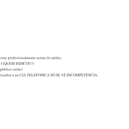
star, profissionalmente acima da média.
o Q I (QUEM INDICOU?)
público então!
ande dissabor e na CIA TELEFONICA SÓ SE VÊ INCOMPETÊNCIA.