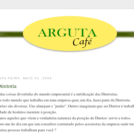
NTA-FEIRA, MAIO 01, 2008
iretoria
as coisas divertidas do mundo empresarial é a mitificação das Diretorias.
e todo mundo que trabalha em uma empresa quer, um dia, fazer parte da Diretoria.
azões são diversas. Uns almejam o "puder". Outros imaginam que ser Diretor é trab
dade de horários inerente à posição.
aros aqueles que vêem a verdadeira natureza da posição de Diretor: servir a todos.
ro-me do dia em que um consultor contratado pelos acionistas da empresa onde tr
antas pessoas trabalham para você ?