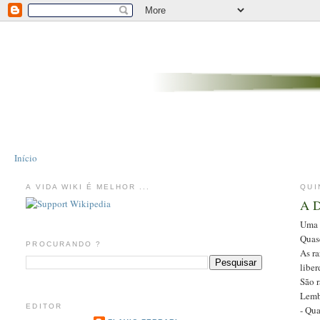
Início
A VIDA WIKI É MELHOR ...
QUI
A D
Uma d
Quas
PROCURANDO ?
As r
liber
São r
Lemb
EDITOR
- Qu