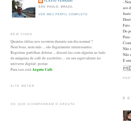
- Nen
FLAVIO FERRARI
aos d
SÃO PAULO, BRAZIL
Junt
VER MEU PERFIL COMPLETO
Diret
Fato 
Do po
BEM VINDO
Para 
Quantas idéias nos ocorrem durante um dia normal ?
Como 
Nem boas, nem más ... são fugazmente interessantes.
Não 
Registrar, partilhar, deletar ... discutí-las com alguém ao lado
Não 
da máquina de café do escritório ... ou seu equivalente no
É um
universo digital: postar.
Arguta Café
Para isso está
.
POS
SITE METER
5 
OS QUE ACOMPANHAM O ARGUTA