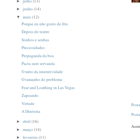
julho
(13)
►
junho
(14)
►
maio
(12)
▼
Porque eu não gosto do frio
Depois do teatro
Sonhos e senhas
Preciosidades
Propaganda da boa
Pacta sunt servanda
O mito da interatividade
O tamanho do problema
Fear and Loathing in Las Vegas
Zapeando
Virtude
Post
A Diretoria
Post
abril
(16)
►
Assi
março
(14)
►
fevereiro
(11)
►