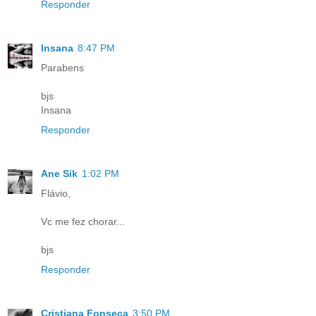
Responder
Insana
8:47 PM
Parabens
bjs
Insana
Responder
Ane Sik
1:02 PM
Flávio,
Vc me fez chorar...
bjs
Responder
Cristiana Fonseca
3:50 PM