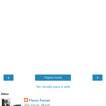
‹
›
Página inicial
Ver versão para a web
Editor
Flavio Ferrari
São Paulo, Brazil